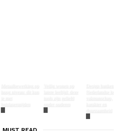
Metaalbewerking op
Veilig wonen op
Design banken van
hoog niveau: dit kun
latere leeftijd: deze
Nederlandse bodem:
je met
tools zijn geliefd
vakmanschap,
buislasersnijden
onder ouderen
karakter en
duurzaamheid
MUST READ