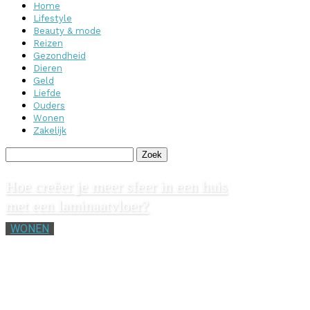
Home
Lifestyle
Beauty & mode
Reizen
Gezondheid
Dieren
Geld
Liefde
Ouders
Wonen
Zakelijk
Hoe creëer je meer sfeer in een huis
met een laminaatvloer?
WONEN