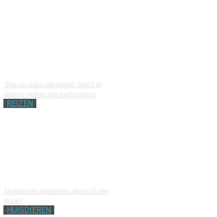
Tips en trucs om mooie foto’s te
maken tijdens het backpacken
REIZEN
Honden en traplopen: doen of niet
doen?
HUISDIEREN